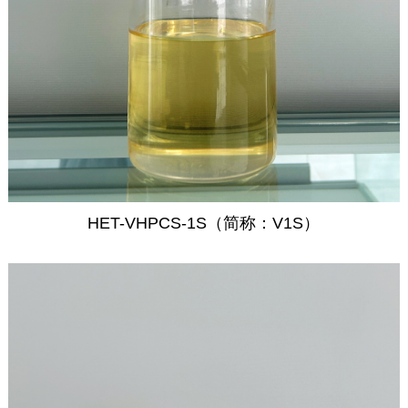
HET-VHPCS-1S（简称：V1S）