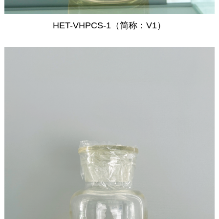
HET-VHPCS-1（简称：V1）